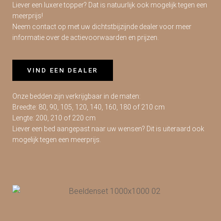
Liever een luxere topper? Dat is natuurlijk ook mogelijk tegen een
meerprijs!
Neem contact op met uw dichtstbijzijnde dealer voor meer
informatie over de actievoorwaarden en prijzen.
VIND EEN DEALER
Onze bedden zijn verkrijgbaar in de maten:
Breedte: 80, 90, 105, 120, 140, 160, 180 of 210 cm
Lengte: 200, 210 of 220 cm
Liever een bed aangepast naar uw wensen? Dit is uiteraard ook
mogelijk tegen een meerprijs.