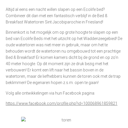
Altijd al eens een nacht willen slapen op een Ecolife bed?
Combineer dit dan met een fantastisch verblijf in de Bed &
Breakfast Watertoren Sint Jacobiparochie in Friesland!
Binnenkort is het mogelijk om op grote hoogte te slapen op een
bed van Ecolife Beds met het uitzicht op het Waddenzeegebied! De
oude watertoren was niet meer in gebruik, maar om het te
behouden wordt de watertoren nu omgebouwd tot een prachtige
Bed & Breakfast! Er komen kamers dicht bij de grond en op zo’n
40 meter hoogte. Op dit moment zijn ze druk bezig met het
verbouwen! Er komt een lift naar het bassin boven in de
watertoren, maar de liefhebbers kunnen de toren ook met de trap
beklimmen! De eigenaren hopen z.s.m. open te gaan!
Volg alle ontwikkelingen via hun Facebook pagina:
https://www.facebook.com/profile.php?id=100068961859821